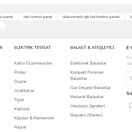
ve diğer konularda yetersiz gördüğünüz noktaları öneri formunu kullanarak taraf
ol panel
led control panel
dokunmatik rgb led kontrol paneli
l
Bu ürüne ilk yorumu siz yapın!
r.
Yorum Yaz
İ
ELEKTRİK TESİSAT
BALAST & ATEŞLEYİCİ
DR
E-
Fır
Kablo Düzenleyiciler
Elektronik Balastlar
Led
ist
Prizler
Kompakt Floresan
Tra
Balastlar
Duylar
Gaz Deşarjlı Balastlar
Anahtarlar
So
Mekanik Balastlar
Fişler
Gönder
Ateşleyici (Ignator)
Kablolar
Başlatıcı (Starter)
Klipsler & Klemensler
Raylar