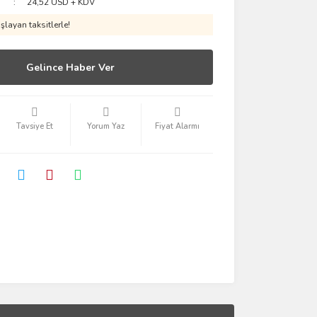
24,52 USD + KDV
layan taksitlerle!
Gelince Haber Ver
Tavsiye Et
Yorum Yaz
Fiyat Alarmı