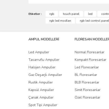
Bu ürünün fiyat bilgisi, resim, ürün açıklamalarında 
Görüş ve önerileriniz için teşekkür ederiz.
Etiketler :
rgb
touch panel
led
contr
rgb led modları
rgb led control panel
Ürün resmi kalitesiz, bozuk veya görüntülenemiyo
Ürün açıklamasında eksik bilgiler bulunuyor.
AMPUL MODELLERİ
FLORESAN MODELLER
Ürün bilgilerinde hatalar bulunuyor.
Ürün fiyatı diğer sitelerden daha pahalı.
Led Ampuller
Normal Floresanlar
Bu ürüne benzer farklı alternatifler olmalı.
Tasarruflu Ampuller
Kompakt Floresanlar
Halojen Ampuller
Led Floresanlar
Gaz Deşarjlı Ampuller
BL Floresanlar
Rustik Ampuller
BLB Floresanlar
Kapsül Ampuller
Simit Floresanlar
Çanak Ampuller
Özel Floresanlar
Spot Tipi Ampuller