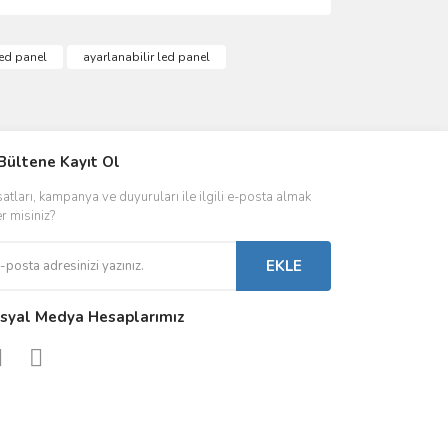
ımıza iletebilirsiniz.
ed panel
ayarlanabilir led panel
IVER & TRAFO
Bültene Kayıt Ol
ŞALT ÜRÜNLER
AYDINLATMA
satları, kampanya ve duyuruları ile ilgili e-posta almak
 Driverlar
Röleler
İç Mekan Ayd
er misiniz?
folar
Kontaktörler
Dış Mekan Ay
EKLE
Sigorta & Otomatlar
Aydınlatma A
syal Medya Hesaplarımız