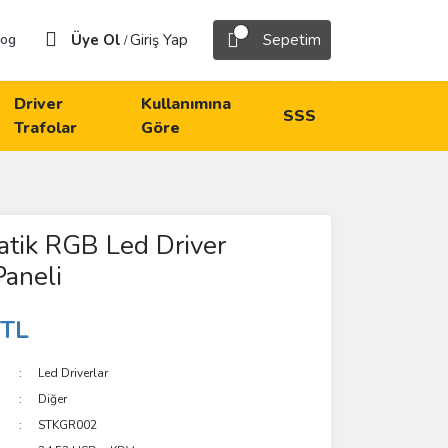
Üye Ol
Giriş Yap
Sepetim
log
/
Driver
Kullanımına
SSS
Trafolar
Göre
tik RGB Led Driver
Paneli
 TL
Led Driverlar
Diğer
STKGR002