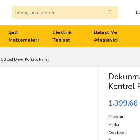
B
Şalt
Elektrik
Balast Ve
Malzemeleri
Tesisat
Ateşleyici
B Led Driver Kontrol Paneli
Dokunma
Kontrol 
1.399,66
Kategori
Marka
Stok Kodu