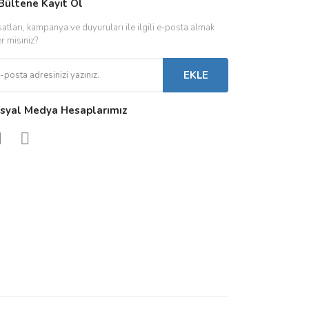
IVER & TRAFO
Bültene Kayıt Ol
ŞALT ÜRÜNLER
AYDINLATMA
satları, kampanya ve duyuruları ile ilgili e-posta almak
 Driverlar
Röleler
İç Mekan Ayd
er misiniz?
folar
Kontaktörler
Dış Mekan Ay
EKLE
Sigorta & Otomatlar
Aydınlatma A
syal Medya Hesaplarımız