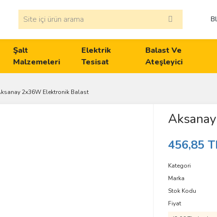
B
Şalt
Elektrik
Balast Ve
Malzemeleri
Tesisat
Ateşleyici
ksanay 2x36W Elektronik Balast
Aksanay
456,85 T
Kategori
Marka
Stok Kodu
Fiyat