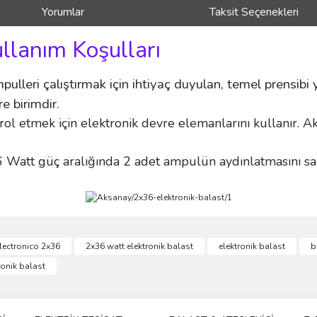
Yorumlar
Taksit Seçenekleri
ullanım Koşulları
pulleri çalıştırmak için ihtiyaç duyulan, temel prensib
e birimdir.
ntrol etmek için elektronik devre elemanlarını kullanır. A
 Watt güç aralığında 2 adet ampulün aydınlatmasını sa
ve diğer konularda yetersiz gördüğünüz noktaları öneri formunu kullanarak taraf
lectronico 2x36
2x36 watt elektronik balast
elektronik balast
b
Bu ürüne ilk yorumu siz yapın!
onik balast
r.
Yorum Yaz