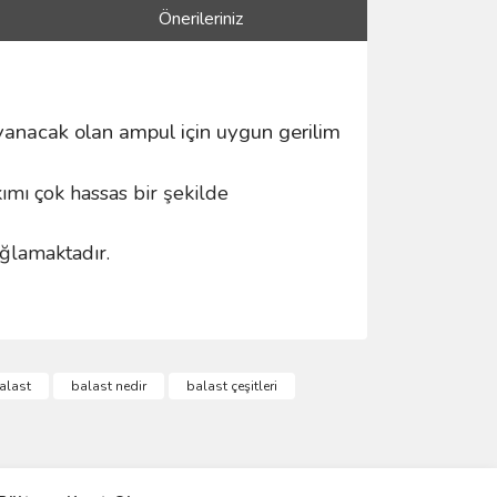
Önerileriniz
i yanacak olan ampul için uygun gerilim
kımı çok hassas bir şekilde
ğlamaktadır.
ımıza iletebilirsiniz.
alast
balast nedir
balast çeşitleri