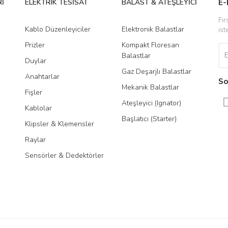
İ
ELEKTRİK TESİSAT
BALAST & ATEŞLEYİCİ
DR
E-
Fır
Kablo Düzenleyiciler
Elektronik Balastlar
Led
ist
Prizler
Kompakt Floresan
Tra
Balastlar
Duylar
Gaz Deşarjlı Balastlar
Anahtarlar
So
Mekanik Balastlar
Fişler
Gönder
Ateşleyici (Ignator)
Kablolar
Başlatıcı (Starter)
Klipsler & Klemensler
Raylar
Sensörler & Dedektörler