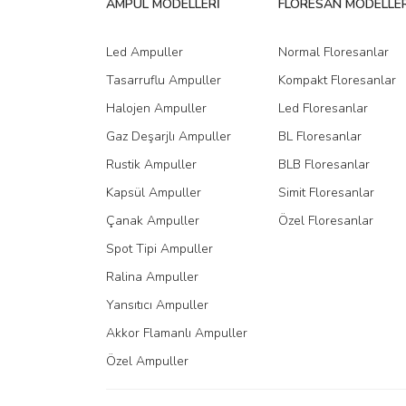
AMPUL MODELLERİ
FLORESAN MODELLER
Ürün bilgilerinde hatalar bulunuyor.
Ürün fiyatı diğer sitelerden daha pahalı.
Led Ampuller
Normal Floresanlar
Bu ürüne benzer farklı alternatifler olmalı.
Tasarruflu Ampuller
Kompakt Floresanlar
Halojen Ampuller
Led Floresanlar
Gaz Deşarjlı Ampuller
BL Floresanlar
Rustik Ampuller
BLB Floresanlar
Kapsül Ampuller
Simit Floresanlar
Çanak Ampuller
Özel Floresanlar
Spot Tipi Ampuller
Ralina Ampuller
Yansıtıcı Ampuller
Akkor Flamanlı Ampuller
Özel Ampuller