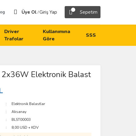
Üye Ol
Giriş Yap
Sepetim
log
/
Driver
Kullanımına
SSS
Trafolar
Göre
 2x36W Elektronik Balast
L
Elektronik Balastlar
Aksanay
BLST00003
8,00 USD + KDV