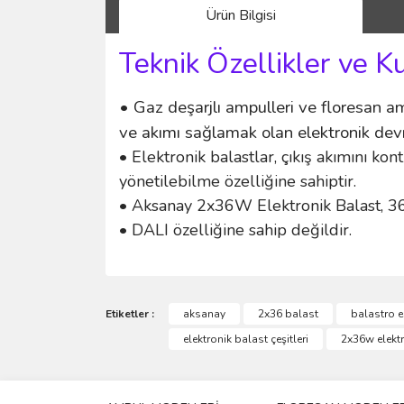
Ürün Bilgisi
Teknik Özellikler ve K
• Gaz deşarjlı ampulleri ve floresan am
ve akımı sağlamak olan elektronik devr
• Elektronik balastlar, çıkış akımını ko
yönetilebilme özelliğine sahiptir.
• Aksanay 2x36W Elektronik Balast, 36
• DALI özelliğine sahip değildir.
Bu ürünün fiyat bilgisi, resim, ürün açıklamalarında 
Görüş ve önerileriniz için teşekkür ederiz.
Etiketler :
aksanay
2x36 balast
balastro e
elektronik balast çeşitleri
2x36w elektr
Ürün resmi kalitesiz, bozuk veya görüntülenemiyo
Ürün açıklamasında eksik bilgiler bulunuyor.