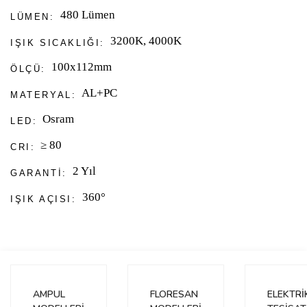
480 Lümen
LÜMEN:
3200K
,
4000K
IŞIK SICAKLIĞI:
100x112mm
ÖLÇÜ:
AL+PC
MATERYAL:
Osram
LED:
​≥​ 80
CRI:
2 Yıl
GARANTI:
360°
IŞIK AÇISI:
Bu ürünün fiyat bilgisi, resim, ürün açıklamalarında ve diğer
konularda yetersiz gördüğünüz noktaları öneri formunu kullanarak
Bu ürüne ilk yorumu siz yapın!
tarafımıza iletebilirsiniz.
Görüş ve önerileriniz için teşekkür ederiz.
AMPUL
FLORESAN
ELEKTRİ