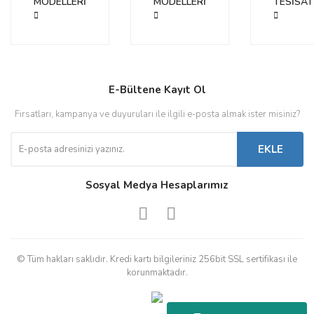
MODELLERİ
Yorum Yaz
MODELLERİ
TESİSAT
Ürün resmi kalitesiz, bozuk veya görüntülenemiyor.
Ürün açıklamasında eksik bilgiler bulunuyor.
Ürün bilgilerinde hatalar bulunuyor.
Ürün fiyatı diğer sitelerden daha pahalı.
E-Bültene Kayıt Ol
Bu ürüne benzer farklı alternatifler olmalı.
Fırsatları, kampanya ve duyuruları ile ilgili e-posta almak ister misiniz?
EKLE
Sosyal Medya Hesaplarımız
Gönder
© Tüm hakları saklıdır. Kredi kartı bilgileriniz 256bit SSL sertifikası ile
korunmaktadır.