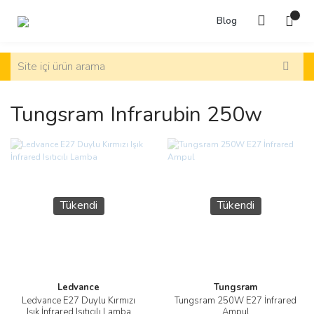
Blog
Tungsram Infrarubin 250w
Tükendi
Tükendi
Ledvance
Tungsram
Ledvance E27 Duylu Kırmızı
Tungsram 250W E27 İnfrared
Işık İnfrared Isıtıcılı Lamba
Ampul