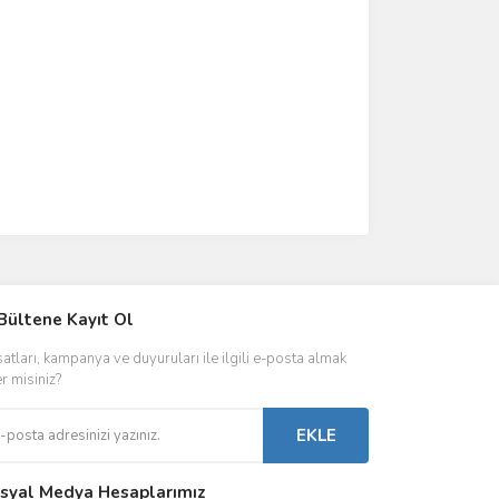
IVER & TRAFO
Bültene Kayıt Ol
ŞALT ÜRÜNLER
AYDINLATMA
satları, kampanya ve duyuruları ile ilgili e-posta almak
 Driverlar
Röleler
İç Mekan Ayd
er misiniz?
folar
Kontaktörler
Dış Mekan Ay
EKLE
Sigorta & Otomatlar
Aydınlatma A
syal Medya Hesaplarımız