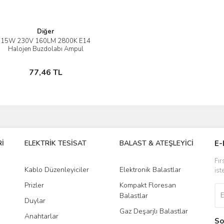
Diğer
15W 230V 160LM 2800K E14
İncele
Halojen Buzdolabı Ampul
Stokta Yok
77,46 TL
İ
ELEKTRİK TESİSAT
BALAST & ATEŞLEYİCİ
DR
E-
Fır
Kablo Düzenleyiciler
Elektronik Balastlar
Led
ist
Prizler
Kompakt Floresan
Tra
Balastlar
Duylar
Gaz Deşarjlı Balastlar
Anahtarlar
So