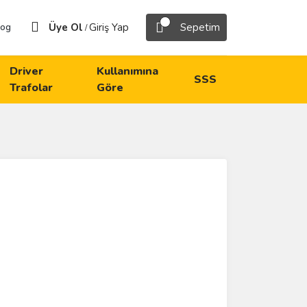
Üye Ol
Giriş Yap
Sepetim
log
/
Driver
Kullanımına
SSS
Trafolar
Göre