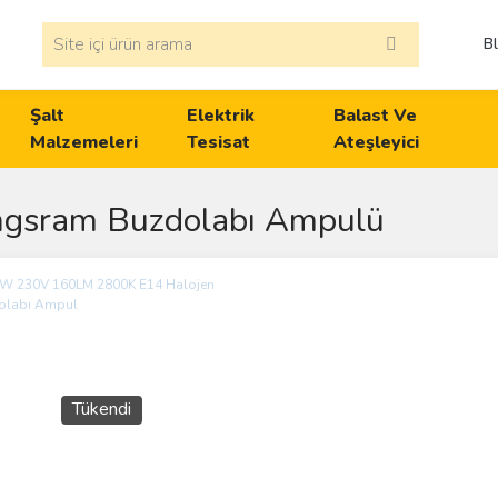
B
Şalt
Elektrik
Balast Ve
Malzemeleri
Tesisat
Ateşleyici
ngsram Buzdolabı Ampulü
Tükendi