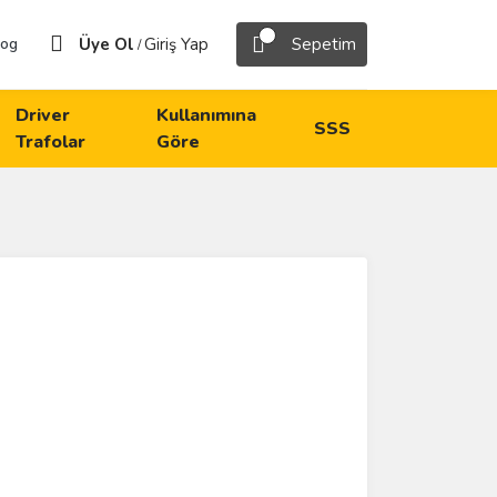
Üye Ol
Giriş Yap
Sepetim
log
/
Driver
Kullanımına
SSS
Trafolar
Göre