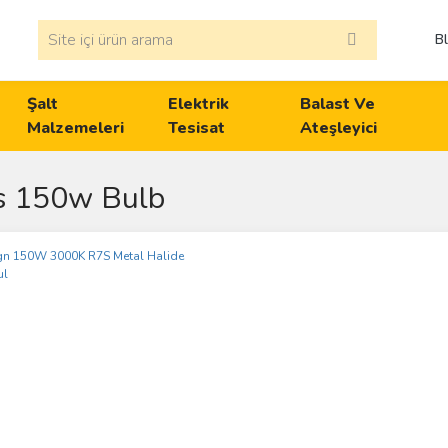
B
Şalt
Elektrik
Balast Ve
Malzemeleri
Tesisat
Ateşleyici
s 150w Bulb