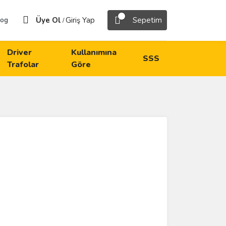
Üye Ol
Giriş Yap
Sepetim
log
/
Driver
Kullanımına
SSS
Trafolar
Göre