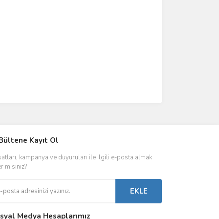
IVER & TRAFO
Bültene Kayıt Ol
ŞALT ÜRÜNLER
AYDINLATMA
satları, kampanya ve duyuruları ile ilgili e-posta almak
 Driverlar
Röleler
İç Mekan Ayd
er misiniz?
folar
Kontaktörler
Dış Mekan Ay
EKLE
Sigorta & Otomatlar
Aydınlatma A
syal Medya Hesaplarımız