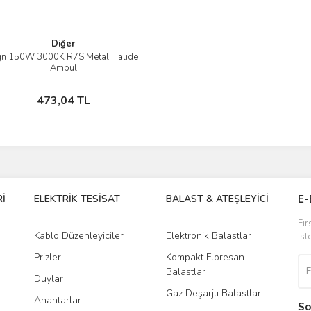
Diğer
n 150W 3000K R7S Metal Halide
İncele
Ampul
Sepete Ekle
473,04 TL
İ
ELEKTRİK TESİSAT
BALAST & ATEŞLEYİCİ
DR
E-
Fır
Kablo Düzenleyiciler
Elektronik Balastlar
Led
ist
Prizler
Kompakt Floresan
Tra
Balastlar
Duylar
Gaz Deşarjlı Balastlar
Anahtarlar
So