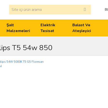
B
Şalt
Elektrik
Balast Ve
Malzemeleri
Tesisat
Ateşleyici
lips T5 54w 850