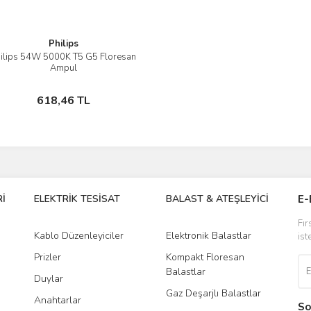
Philips
ilips 54W 5000K T5 G5 Floresan
İncele
Ampul
Sepete Ekle
618,46 TL
İ
ELEKTRİK TESİSAT
BALAST & ATEŞLEYİCİ
DR
E-
Fır
Kablo Düzenleyiciler
Elektronik Balastlar
Led
ist
Prizler
Kompakt Floresan
Tra
Balastlar
Duylar
Gaz Deşarjlı Balastlar
Anahtarlar
So