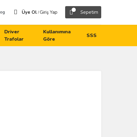
Üye Ol
Giriş Yap
Sepetim
log
/
Driver
Kullanımına
SSS
Trafolar
Göre