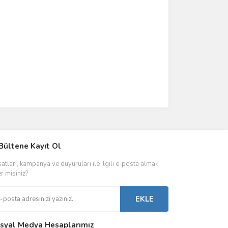
IVER & TRAFO
Bültene Kayıt Ol
ŞALT ÜRÜNLER
AYDINLATMA
satları, kampanya ve duyuruları ile ilgili e-posta almak
 Driverlar
Röleler
İç Mekan Ayd
er misiniz?
folar
Kontaktörler
Dış Mekan Ay
EKLE
Sigorta & Otomatlar
Aydınlatma A
syal Medya Hesaplarımız