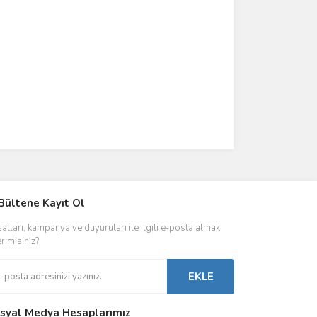
IVER & TRAFO
Bültene Kayıt Ol
ŞALT ÜRÜNLER
AYDINLATMA
satları, kampanya ve duyuruları ile ilgili e-posta almak
 Driverlar
Röleler
İç Mekan Ayd
er misiniz?
folar
Kontaktörler
Dış Mekan Ay
EKLE
Sigorta & Otomatlar
Aydınlatma A
syal Medya Hesaplarımız