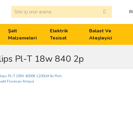
B
Şalt
Elektrik
Balast Ve
Malzemeleri
Tesisat
Ateşleyici
lips Pl-T 18w 840 2p