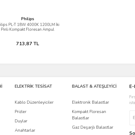
Philips
ilips PL-T 18W 4000K 1200LM İki
İncele
Pinli Kompakt Floresan Ampul
Sepete Ekle
713,87 TL
İ
ELEKTRİK TESİSAT
BALAST & ATEŞLEYİCİ
DR
E-
Fır
Kablo Düzenleyiciler
Elektronik Balastlar
Led
ist
Prizler
Kompakt Floresan
Tra
Balastlar
Duylar
Gaz Deşarjlı Balastlar
Anahtarlar
So