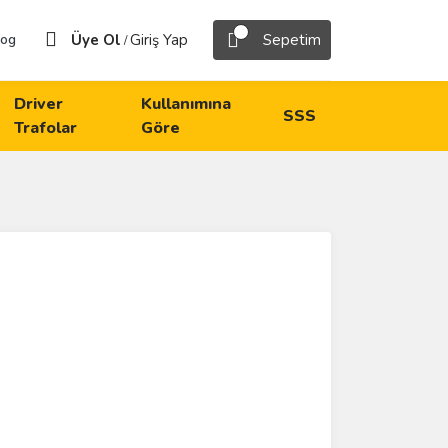
Üye Ol
Giriş Yap
Sepetim
log
/
Driver
Kullanımına
SSS
Trafolar
Göre