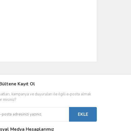
IVER & TRAFO
Bültene Kayıt Ol
ŞALT ÜRÜNLER
AYDINLATMA
satları, kampanya ve duyuruları ile ilgili e-posta almak
 Driverlar
Röleler
İç Mekan Ayd
er misiniz?
folar
Kontaktörler
Dış Mekan Ay
EKLE
Sigorta & Otomatlar
Aydınlatma A
syal Medya Hesaplarımız