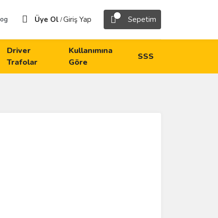
Üye Ol
Giriş Yap
Sepetim
log
/
Driver
Kullanımına
SSS
Trafolar
Göre