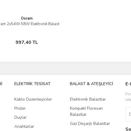
Osram
ram 2x54W-58W Elektronik Balast
İncele
Stokta Yok
997,40 TL
İ
ELEKTRİK TESİSAT
BALAST & ATEŞLEYİCİ
DR
E-
Fır
Kablo Düzenleyiciler
Elektronik Balastlar
Led
ist
Prizler
Kompakt Floresan
Tra
Balastlar
Duylar
Gaz Deşarjlı Balastlar
Anahtarlar
So