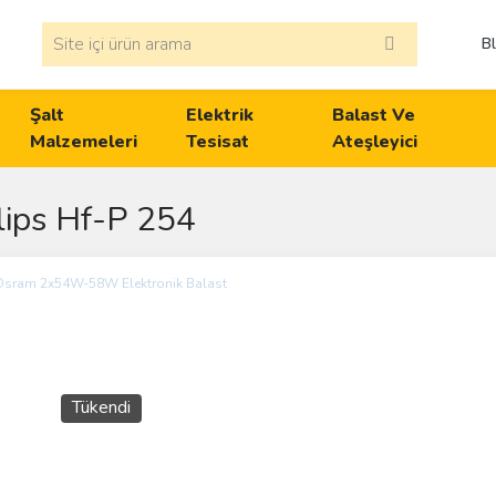
B
Şalt
Elektrik
Balast Ve
Malzemeleri
Tesisat
Ateşleyici
lips Hf-P 254
Tükendi