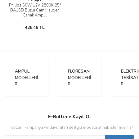
Philips 50W 12V 2800K 25°
BA15D Buzlu Cam Halojen
Çanak Ampul
428,48 TL
AMPUL
FLORESAN
ELEKTRİ
MODELLERİ
MODELLERİ
TESİSAT
E-Bültene Kayıt Ol
Fırsatları, kampanya ve duyuruları ile ilgili e-posta almak ister misiniz?