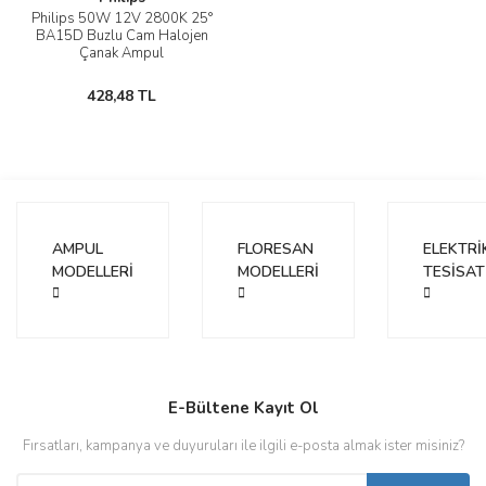
Philips 50W 12V 2800K 25°
BA15D Buzlu Cam Halojen
Çanak Ampul
428,48 TL
AMPUL
FLORESAN
ELEKTRİ
MODELLERİ
MODELLERİ
TESİSAT
E-Bültene Kayıt Ol
Fırsatları, kampanya ve duyuruları ile ilgili e-posta almak ister misiniz?