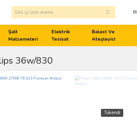
B
Şalt
Elektrik
Balast Ve
Malzemeleri
Tesisat
Ateşleyici
lips 36w/830
Tükendi