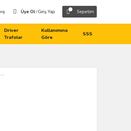
Üye Ol
Giriş Yap
Sepetim
log
/
Driver
Kullanımına
SSS
Trafolar
Göre