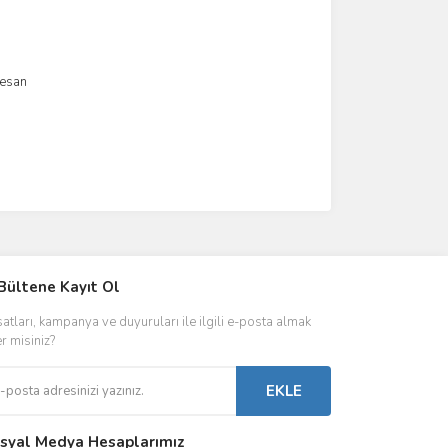
resan
IVER & TRAFO
Bültene Kayıt Ol
ŞALT ÜRÜNLER
AYDINLATMA
satları, kampanya ve duyuruları ile ilgili e-posta almak
 Driverlar
Röleler
İç Mekan Ayd
er misiniz?
folar
Kontaktörler
Dış Mekan Ay
EKLE
Sigorta & Otomatlar
Aydınlatma A
syal Medya Hesaplarımız