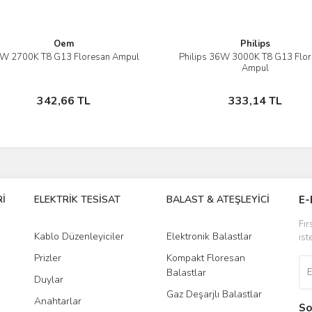
Oem
Philips
W 2700K T8 G13 Floresan Ampul
Philips 36W 3000K T8 G13 Flo
İncele
İncele
Ampul
Sepete Ekle
Stokta Yok
342,66 TL
333,14 TL
İ
ELEKTRİK TESİSAT
BALAST & ATEŞLEYİCİ
DR
E-
Fır
Kablo Düzenleyiciler
Elektronik Balastlar
Led
ist
Prizler
Kompakt Floresan
Tra
Balastlar
Duylar
Gaz Deşarjlı Balastlar
Anahtarlar
So