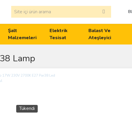
B
Şalt
Elektrik
Balast Ve
Malzemeleri
Tesisat
Ateşleyici
r38 Lamp
Tükendi