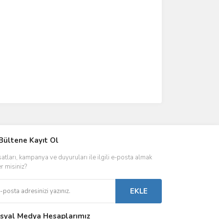
IVER & TRAFO
Bültene Kayıt Ol
ŞALT ÜRÜNLER
AYDINLATMA
satları, kampanya ve duyuruları ile ilgili e-posta almak
 Driverlar
Röleler
İç Mekan Ayd
er misiniz?
folar
Kontaktörler
Dış Mekan Ay
EKLE
Sigorta & Otomatlar
Aydınlatma A
syal Medya Hesaplarımız