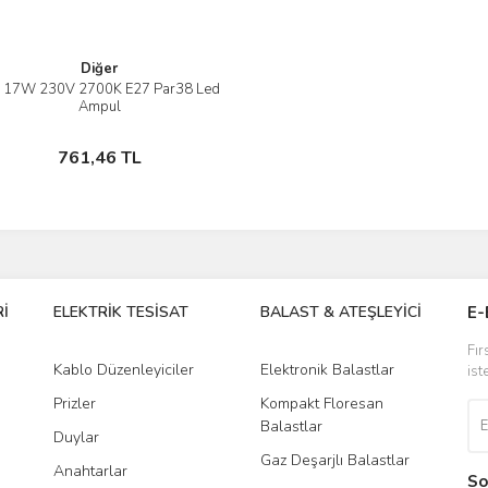
Diğer
p 17W 230V 2700K E27 Par38 Led
İncele
Ampul
Stokta Yok
761,46 TL
İ
ELEKTRİK TESİSAT
BALAST & ATEŞLEYİCİ
DR
E-
Fır
Kablo Düzenleyiciler
Elektronik Balastlar
Led
ist
Prizler
Kompakt Floresan
Tra
Balastlar
Duylar
Gaz Deşarjlı Balastlar
Anahtarlar
So