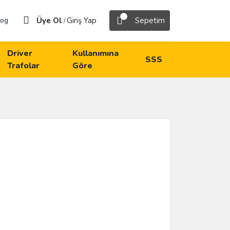
Üye Ol
Giriş Yap
Sepetim
log
/
Driver
Kullanımına
SSS
Trafolar
Göre