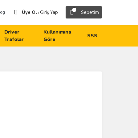
Üye Ol
Giriş Yap
Sepetim
log
/
Driver
Kullanımına
SSS
Trafolar
Göre