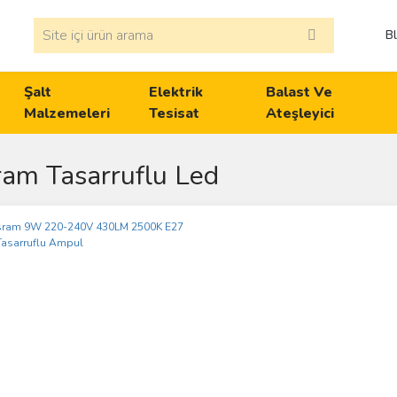
B
Şalt
Elektrik
Balast Ve
Malzemeleri
Tesisat
Ateşleyici
am Tasarruflu Led