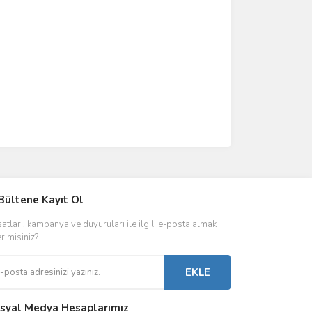
IVER & TRAFO
Bültene Kayıt Ol
ŞALT ÜRÜNLER
AYDINLATMA
satları, kampanya ve duyuruları ile ilgili e-posta almak
 Driverlar
Röleler
İç Mekan Ayd
er misiniz?
folar
Kontaktörler
Dış Mekan Ay
EKLE
Sigorta & Otomatlar
Aydınlatma A
syal Medya Hesaplarımız