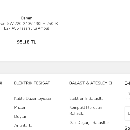
Osram
ram 9W 220-240V 430LM 2500K
İncele
E27 A55 Tasarruflu Ampul
Sepete Ekle
95,18 TL
İ
ELEKTRİK TESİSAT
BALAST & ATEŞLEYİCİ
DR
E-
Fır
Kablo Düzenleyiciler
Elektronik Balastlar
Led
ist
Prizler
Kompakt Floresan
Tra
Balastlar
Duylar
Gaz Deşarjlı Balastlar
Anahtarlar
So