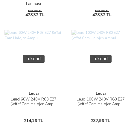
Lambası
571,09 TL
571,09 TL
428,32 TL
428,32 TL
Tükendi
Tükendi
Leuci
Leuci
Leuci 60W 240V R63 E27
Leuci 100W 240V R80 E27
Şeffaf Cam Halojen Ampul
Şeffaf Cam Halojen Ampul
214,16 TL
237,96 TL