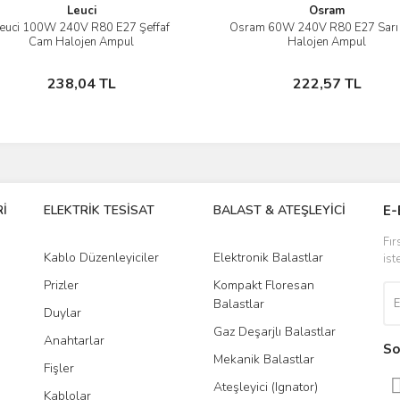
Leuci
Osram
euci 100W 240V R80 E27 Şeffaf
Osram 60W 240V R80 E27 Sarı
İncele
İncele
Cam Halojen Ampul
Halojen Ampul
Stokta Yok
Stokta Yok
238,04 TL
222,57 TL
İ
ELEKTRİK TESİSAT
BALAST & ATEŞLEYİCİ
DR
E-
Fır
Kablo Düzenleyiciler
Elektronik Balastlar
Led
ist
Prizler
Kompakt Floresan
Tra
Balastlar
Duylar
Gaz Deşarjlı Balastlar
Anahtarlar
So
Mekanik Balastlar
Fişler
Ateşleyici (Ignator)
Kablolar