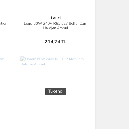
Leuci
tıcı
Leuci 60W 240V R63 E27 Şeffaf Cam
İncele
Halojen Ampul
Stokta Yok
214,24 TL
Tükendi