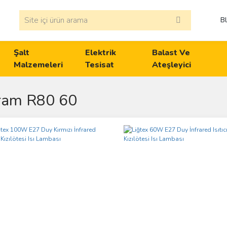
B
Şalt
Elektrik
Balast Ve
Malzemeleri
Tesisat
Ateşleyici
ram R80 60