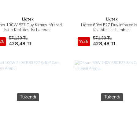
Liğtex
Liğtex
tex 100W E27 Duy Kırmızı İnfrared
Liğtex 60W E27 Duy İnfrared Isı
İncele
İncele
Isıtıcı Kızılötesi Isı Lambası
Kızılötesi Isı Lambası
571,30 TL
571,30 TL
25
Sepete Ekle
%25
Sepete Ekle
428,48 TL
428,48 TL
Tükendi
Tükendi