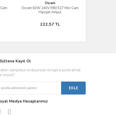
Osram
 Cam
Osram 60W 240V R80 E27 Mor Cam
İncele
Halojen Ampul
Stokta Yok
222,57 TL
IVER & TRAFO
Bültene Kayıt Ol
ŞALT ÜRÜNLER
AYDINLATMA
satları, kampanya ve duyuruları ile ilgili e-posta almak
 Driverlar
Röleler
İç Mekan Ayd
er misiniz?
folar
Kontaktörler
Dış Mekan Ay
EKLE
Sigorta & Otomatlar
Aydınlatma A
syal Medya Hesaplarımız