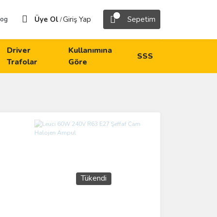
Üye Ol
Giriş Yap
Sepetim
log
/
Driver
Kullanımına
SSS
Trafolar
Göre
Tükendi