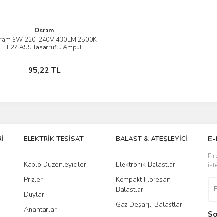
Osram
ram 9W 220-240V 430LM 2500K
İncele
E27 A55 Tasarruflu Ampul
Sepete Ekle
95,22 TL
İ
ELEKTRİK TESİSAT
BALAST & ATEŞLEYİCİ
DR
E-
Fır
Kablo Düzenleyiciler
Elektronik Balastlar
Led
ist
Prizler
Kompakt Floresan
Tra
Balastlar
Duylar
Gaz Deşarjlı Balastlar
Anahtarlar
So