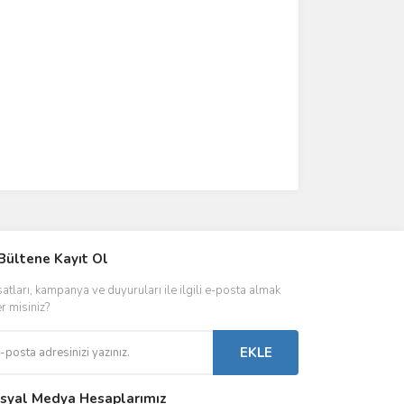
IVER & TRAFO
Bültene Kayıt Ol
ŞALT ÜRÜNLER
AYDINLATMA
satları, kampanya ve duyuruları ile ilgili e-posta almak
 Driverlar
Röleler
İç Mekan Ayd
er misiniz?
folar
Kontaktörler
Dış Mekan Ay
EKLE
Sigorta & Otomatlar
Aydınlatma A
syal Medya Hesaplarımız