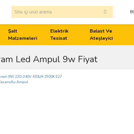
B
Şalt
Elektrik
Balast Ve
Malzemeleri
Tesisat
Ateşleyici
ram Led Ampul 9w Fiyat