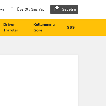
Üye Ol
Giriş Yap
Sepetim
log
/
Driver
Kullanımına
SSS
Trafolar
Göre