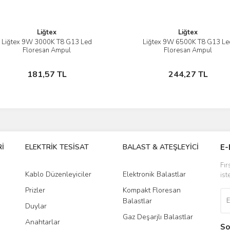
Liğtex
Liğtex
Liğtex 9W 3000K T8 G13 Led
Liğtex 9W 6500K T8 G13 Le
İncele
İncele
Floresan Ampul
Floresan Ampul
Sepete Ekle
Sepete Ekle
181,57 TL
244,27 TL
İ
ELEKTRİK TESİSAT
BALAST & ATEŞLEYİCİ
DR
E-
Fır
Kablo Düzenleyiciler
Elektronik Balastlar
Led
ist
Prizler
Kompakt Floresan
Tra
Balastlar
Duylar
Gaz Deşarjlı Balastlar
Anahtarlar
So