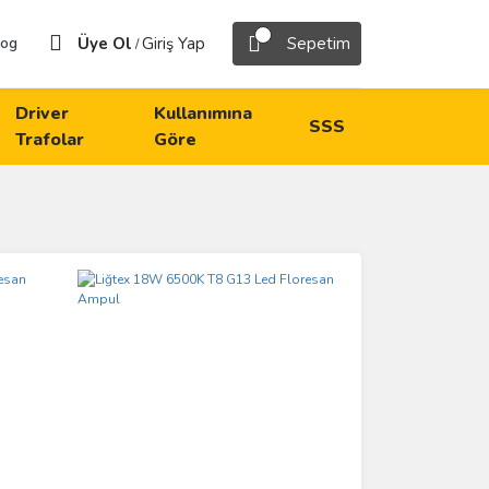
Üye Ol
Giriş Yap
Sepetim
log
/
Driver
Kullanımına
SSS
Trafolar
Göre