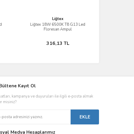
Liğtex
d
Liğtex 18W 6500K T8 G13 Led
İncele
Floresan Ampul
Sepete Ekle
316,13 TL
IVER & TRAFO
Bültene Kayıt Ol
ŞALT ÜRÜNLER
AYDINLATMA
satları, kampanya ve duyuruları ile ilgili e-posta almak
 Driverlar
Röleler
İç Mekan Ayd
er misiniz?
folar
Kontaktörler
Dış Mekan Ay
EKLE
Sigorta & Otomatlar
Aydınlatma A
syal Medya Hesaplarımız