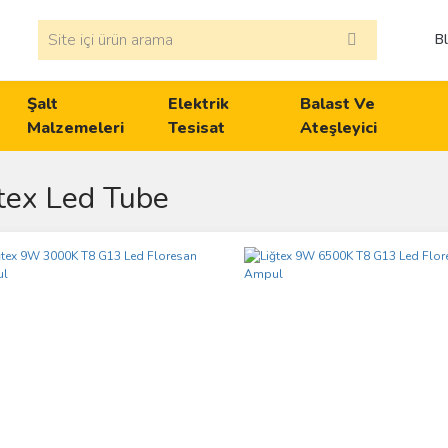
B
Şalt
Elektrik
Balast Ve
Malzemeleri
Tesisat
Ateşleyici
tex Led Tube