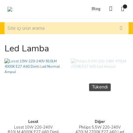
Blog
Led Lamba
Tükendi
Losst
Diğer
Losst 10W 220-240V
Philips 5,5W 220-240V
810LM 4000K E27 A60 Dimli
470LM 2700K E27 A60 Led