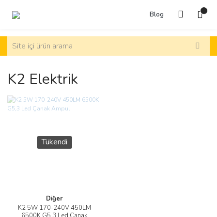
Blog
K2 Elektrik
Tükendi
Diğer
K2 5W 170-240V 450LM
6500K G5,3 Led Çanak