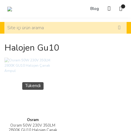
Blog
Halojen Gu10
Tükendi
Osram
Osram 50W 230V 350LM
2800K GU10 Halojen Çanak