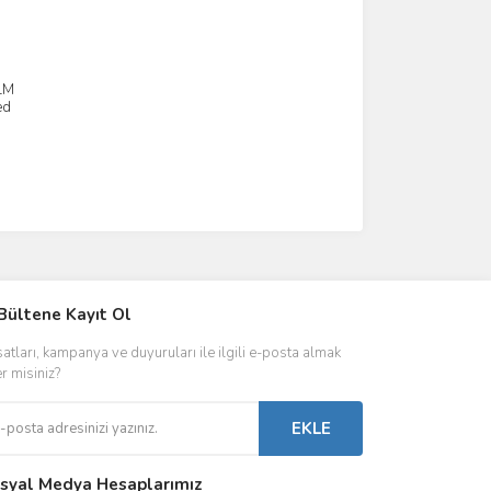
LM
ed
IVER & TRAFO
Bültene Kayıt Ol
ŞALT ÜRÜNLER
AYDINLATMA
satları, kampanya ve duyuruları ile ilgili e-posta almak
 Driverlar
Röleler
İç Mekan Ayd
er misiniz?
folar
Kontaktörler
Dış Mekan Ay
EKLE
Sigorta & Otomatlar
Aydınlatma A
syal Medya Hesaplarımız