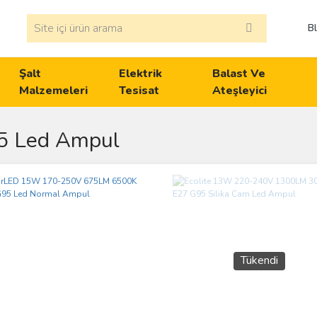
B
Şalt
Elektrik
Balast Ve
Malzemeleri
Tesisat
Ateşleyici
5 Led Ampul
Tükendi