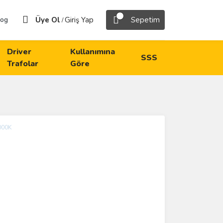
Üye Ol
Giriş Yap
Sepetim
log
/
Driver
Kullanımına
SSS
Trafolar
Göre