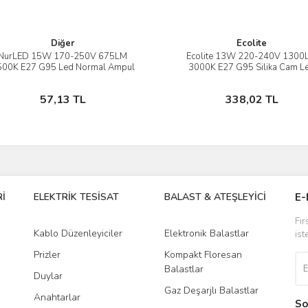
Diğer
Ecolite
NurLED 15W 170-250V 675LM
Ecolite 13W 220-240V 1300
İncele
İncele
500K E27 G95 Led Normal Ampul
3000K E27 G95 Silika Cam L
Ampul
Sepete Ekle
Stokta Yok
57,13 TL
338,02 TL
İ
ELEKTRİK TESİSAT
BALAST & ATEŞLEYİCİ
DR
E-
Fır
Kablo Düzenleyiciler
Elektronik Balastlar
Led
ist
Prizler
Kompakt Floresan
Tra
Balastlar
Duylar
Gaz Deşarjlı Balastlar
Anahtarlar
So