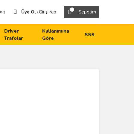
Üye Ol
Giriş Yap
Sepetim
log
/
Driver
Kullanımına
SSS
Trafolar
Göre