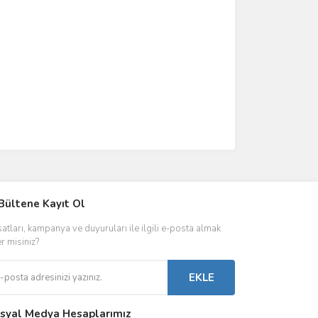
IVER & TRAFO
Bültene Kayıt Ol
ŞALT ÜRÜNLER
AYDINLATMA
satları, kampanya ve duyuruları ile ilgili e-posta almak
 Driverlar
Röleler
İç Mekan Ayd
er misiniz?
folar
Kontaktörler
Dış Mekan Ay
EKLE
Sigorta & Otomatlar
Aydınlatma A
syal Medya Hesaplarımız