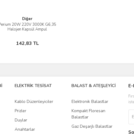
Diğer
Perium 20W 220V 3000K G6,35
İncele
Halojen Kapsül Ampul
Sepete Ekle
142,83 TL
İ
ELEKTRİK TESİSAT
BALAST & ATEŞLEYİCİ
DR
E-
Fır
Kablo Düzenleyiciler
Elektronik Balastlar
Led
ist
Prizler
Kompakt Floresan
Tra
Balastlar
Duylar
Gaz Deşarjlı Balastlar
Anahtarlar
So