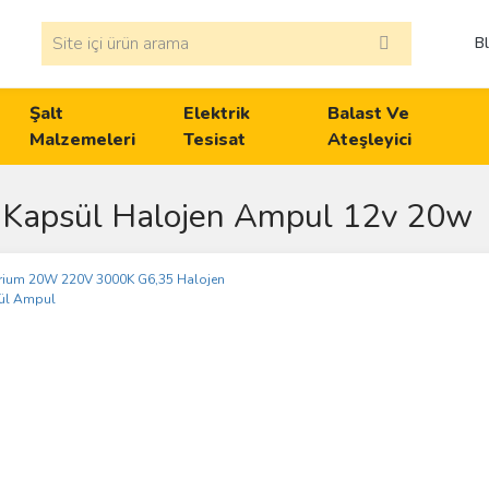
B
Şalt
Elektrik
Balast Ve
Malzemeleri
Tesisat
Ateşleyici
 Kapsül Halojen Ampul 12v 20w