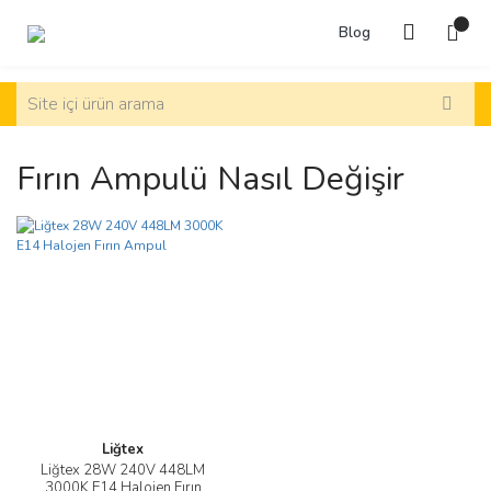
Blog
Fırın Ampulü Nasıl Değişir
Liğtex
Liğtex 28W 240V 448LM
3000K E14 Halojen Fırın