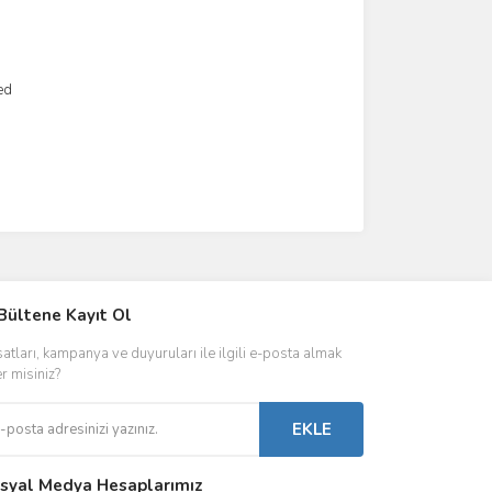
ed
IVER & TRAFO
Bültene Kayıt Ol
ŞALT ÜRÜNLER
AYDINLATMA
satları, kampanya ve duyuruları ile ilgili e-posta almak
 Driverlar
Röleler
İç Mekan Ayd
er misiniz?
folar
Kontaktörler
Dış Mekan Ay
EKLE
Sigorta & Otomatlar
Aydınlatma A
syal Medya Hesaplarımız