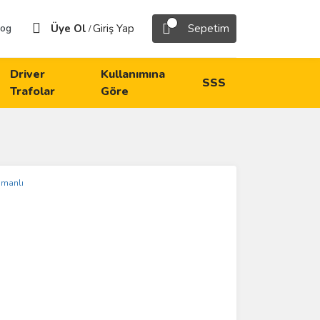
Üye Ol
Giriş Yap
Sepetim
log
/
Driver
Kullanımına
SSS
Trafolar
Göre