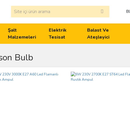
B
Şalt
Elektrik
Balast Ve
Malzemeleri
Tesisat
Ateşleyici
son Bulb