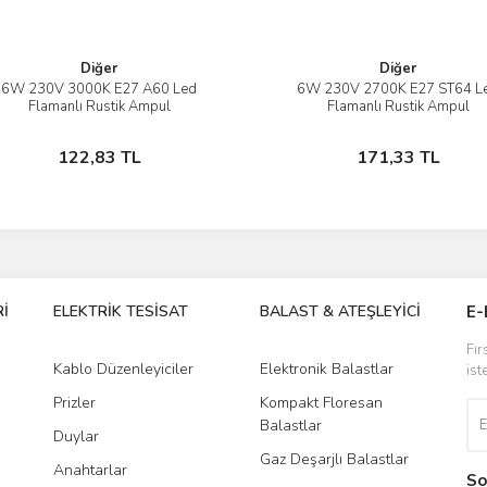
Diğer
Diğer
6W 230V 3000K E27 A60 Led
6W 230V 2700K E27 ST64 L
İncele
İncele
Flamanlı Rustik Ampul
Flamanlı Rustik Ampul
Sepete Ekle
Sepete Ekle
122,83 TL
171,33 TL
İ
ELEKTRİK TESİSAT
BALAST & ATEŞLEYİCİ
DR
E-
Fır
Kablo Düzenleyiciler
Elektronik Balastlar
Led
ist
Prizler
Kompakt Floresan
Tra
Balastlar
Duylar
Gaz Deşarjlı Balastlar
Anahtarlar
So