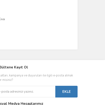
Cıva
IVER & TRAFO
Bültene Kayıt Ol
ŞALT ÜRÜNLER
AYDINLATMA
satları, kampanya ve duyuruları ile ilgili e-posta almak
 Driverlar
Röleler
İç Mekan Ayd
er misiniz?
folar
Kontaktörler
Dış Mekan Ay
EKLE
Sigorta & Otomatlar
Aydınlatma A
syal Medya Hesaplarımız