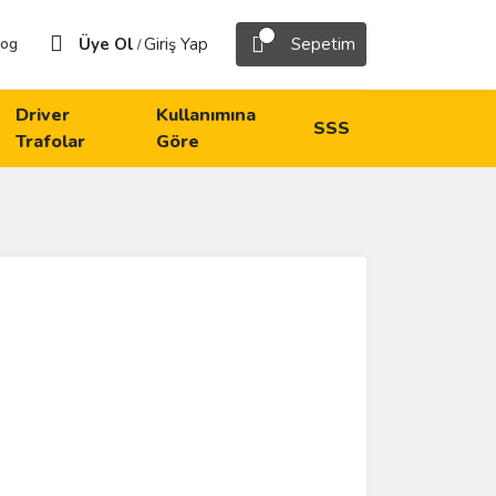
Üye Ol
Giriş Yap
Sepetim
log
/
Driver
Kullanımına
SSS
Trafolar
Göre