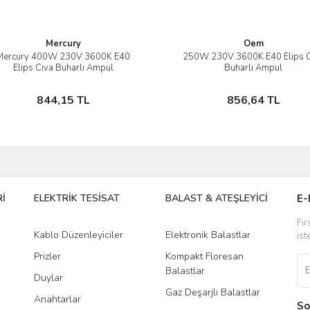
Mercury
Oem
Mercury 400W 230V 3600K E40
250W 230V 3600K E40 Elips 
İncele
İncele
Elips Cıva Buharlı Ampul
Buharlı Ampul
Sepete Ekle
Sepete Ekle
844,15 TL
856,64 TL
İ
ELEKTRİK TESİSAT
BALAST & ATEŞLEYİCİ
DR
E-
Fır
Kablo Düzenleyiciler
Elektronik Balastlar
Led
ist
Prizler
Kompakt Floresan
Tra
Balastlar
Duylar
Gaz Deşarjlı Balastlar
Anahtarlar
So