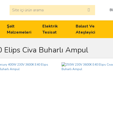
B
Şalt
Elektrik
Balast Ve
Malzemeleri
Tesisat
Ateşleyici
 Elips Civa Buharlı Ampul