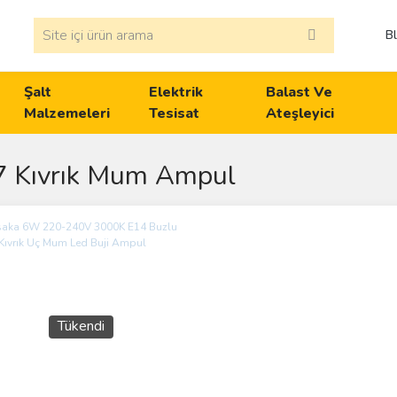
B
Şalt
Elektrik
Balast Ve
Malzemeleri
Tesisat
Ateşleyici
7 Kıvrık Mum Ampul
Tükendi