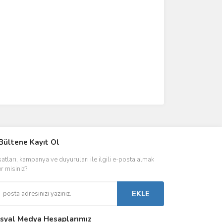
IVER & TRAFO
Bültene Kayıt Ol
ŞALT ÜRÜNLER
AYDINLATMA
satları, kampanya ve duyuruları ile ilgili e-posta almak
 Driverlar
Röleler
İç Mekan Ayd
er misiniz?
folar
Kontaktörler
Dış Mekan Ay
EKLE
Sigorta & Otomatlar
Aydınlatma A
syal Medya Hesaplarımız