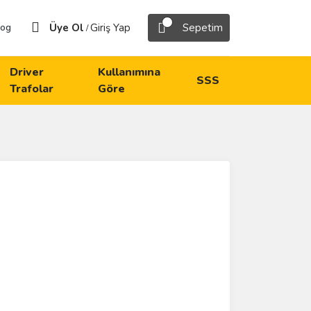
Üye Ol
Giriş Yap
Sepetim
log
/
Driver
Kullanımına
SSS
Trafolar
Göre