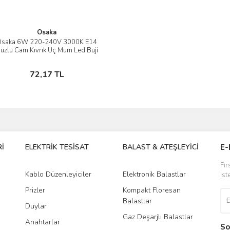
Osaka
Osaka 6W 220-240V 3000K E14
İncele
uzlu Cam Kıvrık Uç Mum Led Buji
Ampul
Stokta Yok
72,17 TL
İ
ELEKTRİK TESİSAT
BALAST & ATEŞLEYİCİ
DR
E-
Fır
Kablo Düzenleyiciler
Elektronik Balastlar
Led
ist
Prizler
Kompakt Floresan
Tra
Balastlar
Duylar
Gaz Deşarjlı Balastlar
Anahtarlar
So