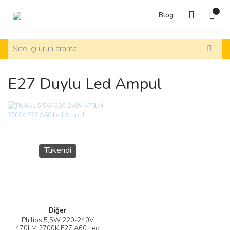
Blog
E27 Duylu Led Ampul
Tükendi
Diğer
Philips 5,5W 220-240V
470LM 2700K E27 A60 Led