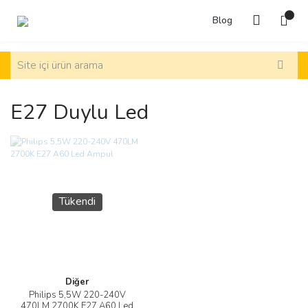
Blog
E27 Duylu Led
Tükendi
Diğer
Philips 5,5W 220-240V
470LM 2700K E27 A60 Led