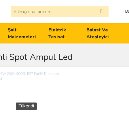
B
Şalt
Elektrik
Balast Ve
Malzemeleri
Tesisat
Ateşleyici
li Spot Ampul Led
Tükendi