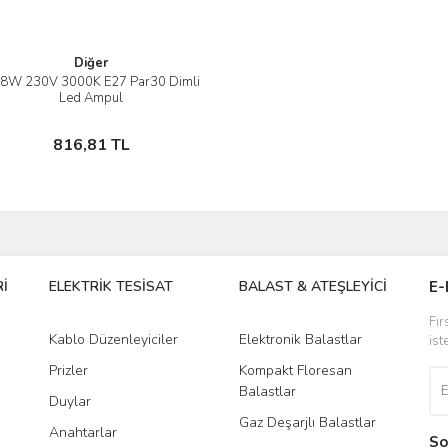
Diğer
t 8W 230V 3000K E27 Par30 Dimli
İncele
Led Ampul
Stokta Yok
816,81 TL
İ
ELEKTRİK TESİSAT
BALAST & ATEŞLEYİCİ
DR
E-
Fır
Kablo Düzenleyiciler
Elektronik Balastlar
Led
ist
Prizler
Kompakt Floresan
Tra
Balastlar
Duylar
Gaz Deşarjlı Balastlar
Anahtarlar
So