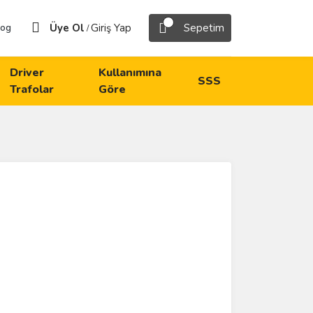
Üye Ol
Giriş Yap
Sepetim
log
/
Driver
Kullanımına
SSS
Trafolar
Göre