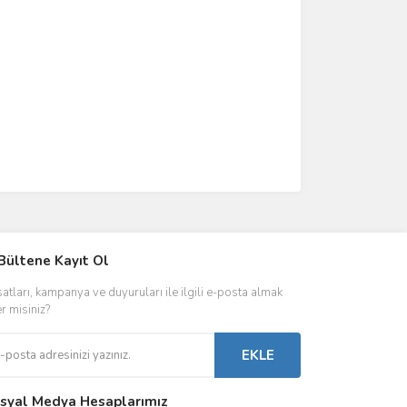
IVER & TRAFO
Bültene Kayıt Ol
ŞALT ÜRÜNLER
AYDINLATMA
satları, kampanya ve duyuruları ile ilgili e-posta almak
 Driverlar
Röleler
İç Mekan Ayd
er misiniz?
folar
Kontaktörler
Dış Mekan Ay
EKLE
Sigorta & Otomatlar
Aydınlatma A
syal Medya Hesaplarımız