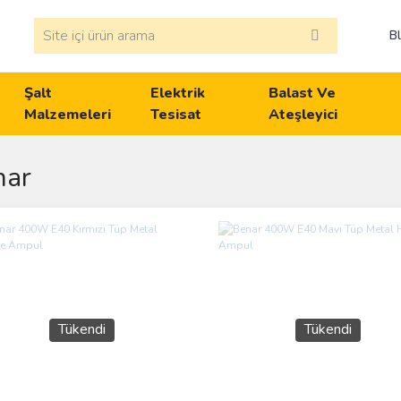
B
Şalt
Elektrik
Balast Ve
Malzemeleri
Tesisat
Ateşleyici
nar
Tükendi
Tükendi