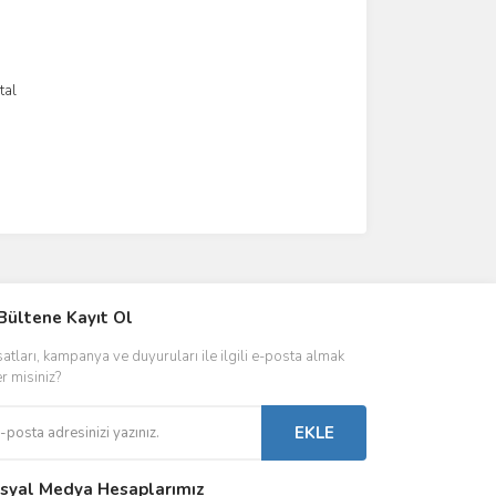
tal
IVER & TRAFO
Bültene Kayıt Ol
ŞALT ÜRÜNLER
AYDINLATMA
satları, kampanya ve duyuruları ile ilgili e-posta almak
 Driverlar
Röleler
İç Mekan Ayd
er misiniz?
folar
Kontaktörler
Dış Mekan Ay
EKLE
Sigorta & Otomatlar
Aydınlatma A
syal Medya Hesaplarımız