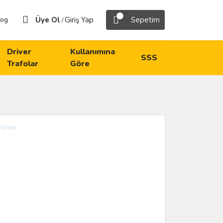
Üye Ol
Giriş Yap
Sepetim
log
/
Driver
Kullanımına
SSS
Trafolar
Göre