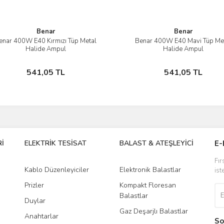
Benar
Benar
enar 400W E40 Kırmızı Tüp Metal
Benar 400W E40 Mavi Tüp Me
İncele
İncele
Halide Ampul
Halide Ampul
Stokta Yok
Stokta Yok
541,05 TL
541,05 TL
İ
ELEKTRİK TESİSAT
BALAST & ATEŞLEYİCİ
DR
E-
Fır
Kablo Düzenleyiciler
Elektronik Balastlar
Led
ist
Prizler
Kompakt Floresan
Tra
Balastlar
Duylar
Gaz Deşarjlı Balastlar
Anahtarlar
So