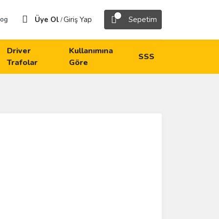
Üye Ol
Giriş Yap
Sepetim
log
/
Driver
Kullanımına
SSS
Trafolar
Göre