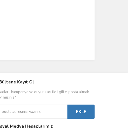
IVER & TRAFO
Bültene Kayıt Ol
ŞALT ÜRÜNLER
AYDINLATMA
satları, kampanya ve duyuruları ile ilgili e-posta almak
 Driverlar
Röleler
İç Mekan Ayd
er misiniz?
folar
Kontaktörler
Dış Mekan Ay
EKLE
Sigorta & Otomatlar
Aydınlatma A
syal Medya Hesaplarımız