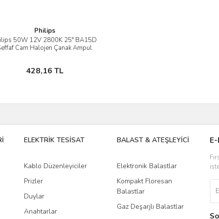
Philips
ilips 50W 12V 2800K 25° BA15D
İncele
Şeffaf Cam Halojen Çanak Ampul
Sepete Ekle
428,16 TL
İ
ELEKTRİK TESİSAT
BALAST & ATEŞLEYİCİ
DR
E-
Fır
Kablo Düzenleyiciler
Elektronik Balastlar
Led
ist
Prizler
Kompakt Floresan
Tra
Balastlar
Duylar
Gaz Deşarjlı Balastlar
Anahtarlar
So