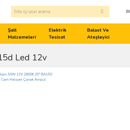
B
Şalt
Elektrik
Balast Ve
Malzemeleri
Tesisat
Ateşleyici
15d Led 12v