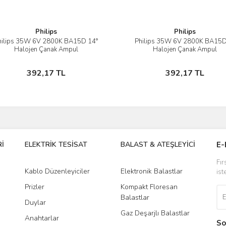
Philips
Philips
hilips 35W 6V 2800K BA15D 14°
Philips 35W 6V 2800K BA15D
İncele
İncele
Halojen Çanak Ampul
Halojen Çanak Ampul
Sepete Ekle
Sepete Ekle
392,17 TL
392,17 TL
İ
ELEKTRİK TESİSAT
BALAST & ATEŞLEYİCİ
DR
E-
Fır
Kablo Düzenleyiciler
Elektronik Balastlar
Led
ist
Prizler
Kompakt Floresan
Tra
Balastlar
Duylar
Gaz Deşarjlı Balastlar
Anahtarlar
So