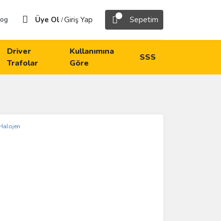
Üye Ol
Giriş Yap
Sepetim
log
/
Driver
Kullanımına
SSS
Trafolar
Göre