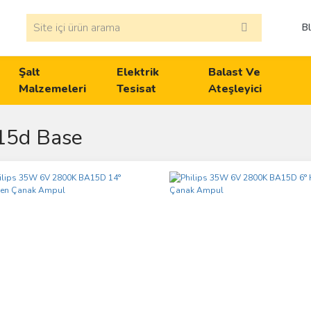
B
Şalt
Elektrik
Balast Ve
Malzemeleri
Tesisat
Ateşleyici
15d Base