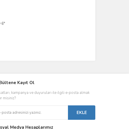
 6°
IVER & TRAFO
Bültene Kayıt Ol
ŞALT ÜRÜNLER
AYDINLATMA
satları, kampanya ve duyuruları ile ilgili e-posta almak
 Driverlar
Röleler
İç Mekan Ayd
er misiniz?
folar
Kontaktörler
Dış Mekan Ay
EKLE
Sigorta & Otomatlar
Aydınlatma A
syal Medya Hesaplarımız