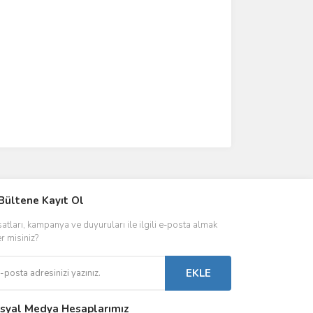
IVER & TRAFO
Bültene Kayıt Ol
ŞALT ÜRÜNLER
AYDINLATMA
satları, kampanya ve duyuruları ile ilgili e-posta almak
 Driverlar
Röleler
İç Mekan Ayd
er misiniz?
folar
Kontaktörler
Dış Mekan Ay
EKLE
Sigorta & Otomatlar
Aydınlatma A
syal Medya Hesaplarımız