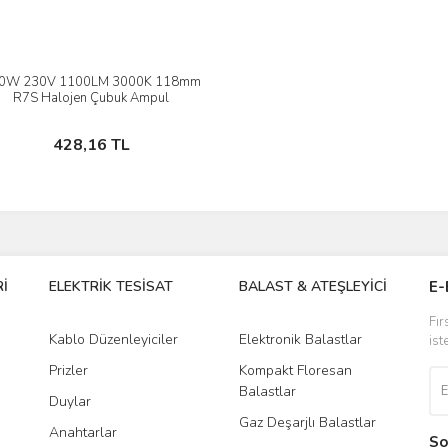
0W 230V 1100LM 3000K 118mm
İncele
R7S Halojen Çubuk Ampul
Stokta Yok
428,16 TL
İ
ELEKTRİK TESİSAT
BALAST & ATEŞLEYİCİ
DR
E-
Fır
Kablo Düzenleyiciler
Elektronik Balastlar
Led
ist
Prizler
Kompakt Floresan
Tra
Balastlar
Duylar
Gaz Deşarjlı Balastlar
Anahtarlar
So