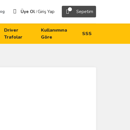
Üye Ol
Giriş Yap
Sepetim
log
/
Driver
Kullanımına
SSS
Trafolar
Göre