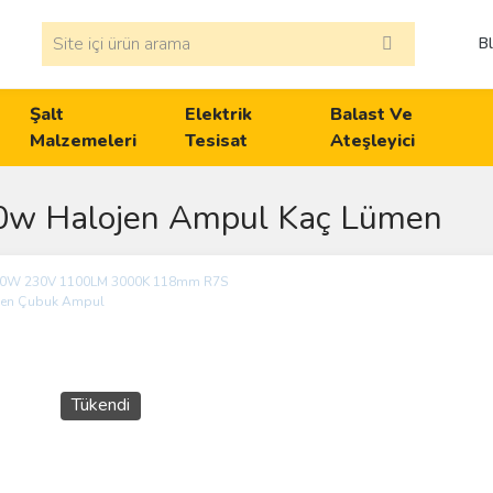
B
Şalt
Elektrik
Balast Ve
Malzemeleri
Tesisat
Ateşleyici
0w Halojen Ampul Kaç Lümen
Tükendi