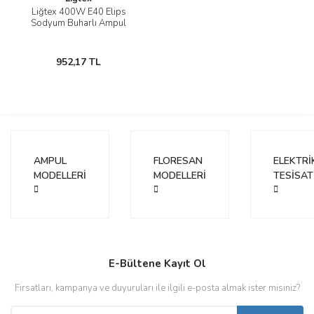
Liğtex 400W E40 Elips
Sodyum Buharlı Ampul
952,17 TL
AMPUL
FLORESAN
ELEKTRİ
MODELLERİ
MODELLERİ
TESİSAT
E-Bültene Kayıt Ol
Fırsatları, kampanya ve duyuruları ile ilgili e-posta almak ister misiniz?