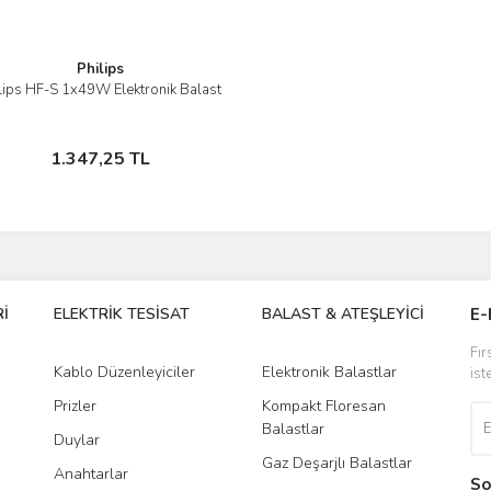
Philips
lips HF-S 1x49W Elektronik Balast
İncele
Stokta Yok
1.347,25 TL
İ
ELEKTRİK TESİSAT
BALAST & ATEŞLEYİCİ
DR
E-
Fır
Kablo Düzenleyiciler
Elektronik Balastlar
Led
ist
Prizler
Kompakt Floresan
Tra
Balastlar
Duylar
Gaz Deşarjlı Balastlar
Anahtarlar
So