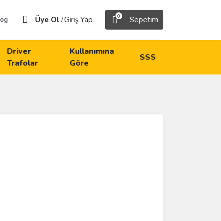
0
Üye Ol
Giriş Yap
Sepetim
log
/
Driver
Kullanımına
SSS
Trafolar
Göre