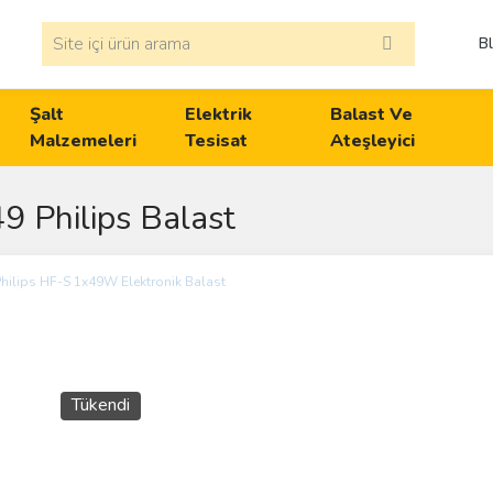
B
Şalt
Elektrik
Balast Ve
Malzemeleri
Tesisat
Ateşleyici
9 Philips Balast
Tükendi