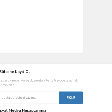
IVER & TRAFO
Bültene Kayıt Ol
ŞALT ÜRÜNLER
AYDINLATMA
satları, kampanya ve duyuruları ile ilgili e-posta almak
 Driverlar
Röleler
İç Mekan Ayd
er misiniz?
folar
Kontaktörler
Dış Mekan Ay
EKLE
Sigorta & Otomatlar
Aydınlatma A
syal Medya Hesaplarımız