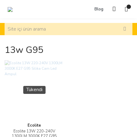
Blog
13w G95
Tükendi
Ecolite
Ecolite 13W 220-240V
1300LM 3000K E27 G95