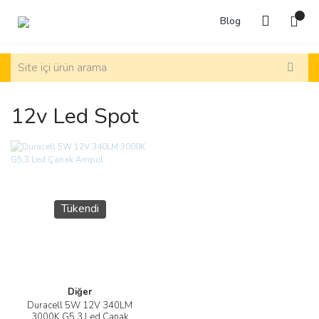
Blog
12v Led Spot
Tükendi
Diğer
Duracell 5W 12V 340LM
3000K G5,3 Led Çanak