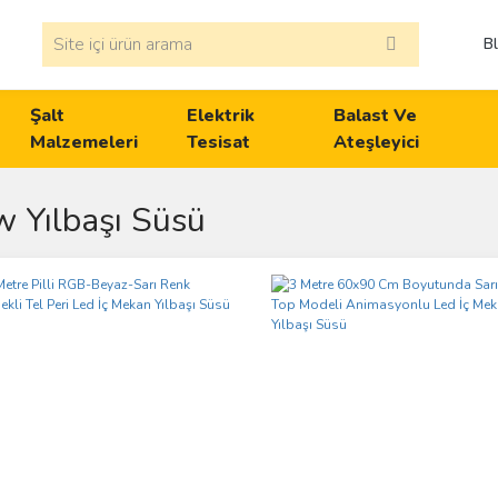
B
Şalt
Elektrik
Balast Ve
Malzemeleri
Tesisat
Ateşleyici
 Yılbaşı Süsü