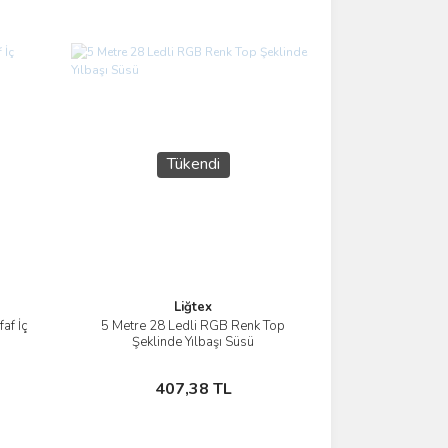
Tükendi
Liğtex
af İç
5 Metre 28 Ledli RGB Renk Top
İncele
Şeklinde Yılbaşı Süsü
Stokta Yok
407,38 TL