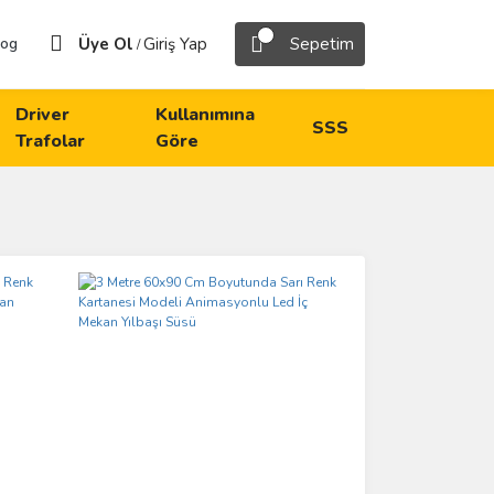
Üye Ol
Giriş Yap
Sepetim
log
/
Driver
Kullanımına
SSS
Trafolar
Göre