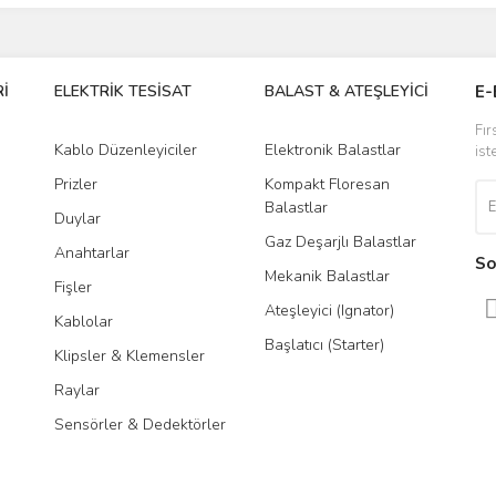
İ
ELEKTRİK TESİSAT
BALAST & ATEŞLEYİCİ
DR
E-
Fır
Kablo Düzenleyiciler
Elektronik Balastlar
Led
ist
Prizler
Kompakt Floresan
Tra
Balastlar
Duylar
Gaz Deşarjlı Balastlar
Anahtarlar
So
Mekanik Balastlar
Fişler
Ateşleyici (Ignator)
Kablolar
Başlatıcı (Starter)
Klipsler & Klemensler
Raylar
Sensörler & Dedektörler