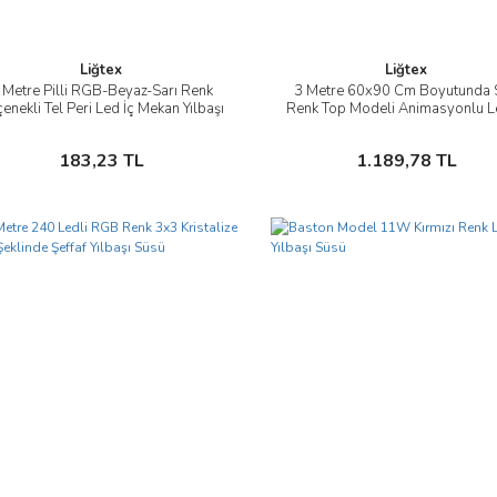
Liğtex
Liğtex
 Metre Pilli RGB-Beyaz-Sarı Renk
3 Metre 60x90 Cm Boyutunda 
İncele
İncele
enekli Tel Peri Led İç Mekan Yılbaşı
Renk Top Modeli Animasyonlu L
Süsü
Mekan Yılbaşı Süsü
Sepete Ekle
Sepete Ekle
183,23 TL
1.189,78 TL