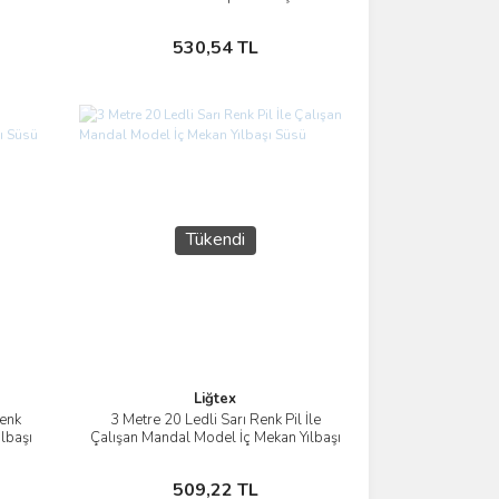
Sepete Ekle
530,54 TL
Tükendi
Liğtex
Renk
3 Metre 20 Ledli Sarı Renk Pil İle
İncele
ılbaşı
Çalışan Mandal Model İç Mekan Yılbaşı
Süsü
Stokta Yok
509,22 TL