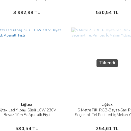
Sepete Ekle
Sepete Ekle
3.992,99 TL
530,54 TL
Tükendi
Liğtex
Liğtex
iğtex Led Yılbaşı Süsü 10W 230V
5 Metre Pilli RGB-Beyaz-Sarı 
İncele
İncele
Beyaz 10m Ek Aparatlı Fişli
Seçenekli Tel Peri Led İç Mekan Y
Süsü
Sepete Ekle
Stokta Yok
530,54 TL
254,61 TL