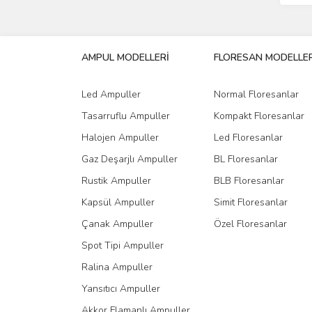
AMPUL MODELLERİ
FLORESAN MODELLER
Led Ampuller
Normal Floresanlar
Tasarruflu Ampuller
Kompakt Floresanlar
Halojen Ampuller
Led Floresanlar
Gaz Deşarjlı Ampuller
BL Floresanlar
Rustik Ampuller
BLB Floresanlar
Kapsül Ampuller
Simit Floresanlar
Çanak Ampuller
Özel Floresanlar
Spot Tipi Ampuller
Ralina Ampuller
Yansıtıcı Ampuller
Akkor Flamanlı Ampuller