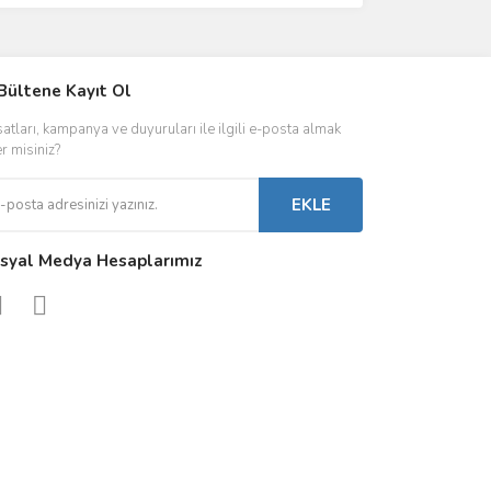
IVER & TRAFO
Bültene Kayıt Ol
ŞALT ÜRÜNLER
AYDINLATMA
satları, kampanya ve duyuruları ile ilgili e-posta almak
 Driverlar
Röleler
İç Mekan Ayd
er misiniz?
folar
Kontaktörler
Dış Mekan Ay
EKLE
Sigorta & Otomatlar
Aydınlatma A
syal Medya Hesaplarımız