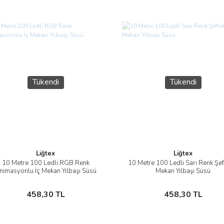
Tükendi
Tükendi
Liğtex
Liğtex
10 Metre 100 Ledli RGB Renk
10 Metre 100 Ledli Sarı Renk Şeff
İncele
İncele
nimasyonlu İç Mekan Yılbaşı Süsü
Mekan Yılbaşı Süsü
Stokta Yok
Stokta Yok
458,30 TL
458,30 TL