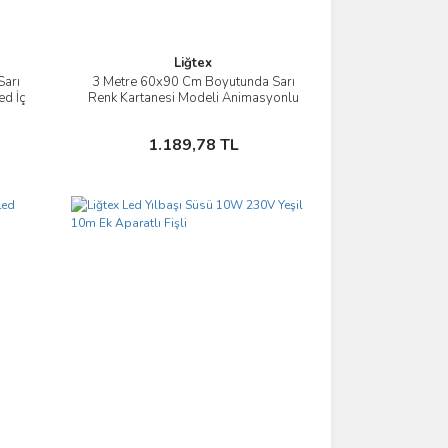
Liğtex
Sarı
3 Metre 60x90 Cm Boyutunda Sarı
İncele
ed İç
Renk Kartanesi Modeli Animasyonlu
Led İç Mekan Yılbaşı Süsü
Sepete Ekle
1.189,78 TL