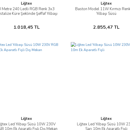
Liğtex
Liğtex
3 Metre 240 Ledli RGB Renk 3x3
Baston Model 11W Kırmızı Renk
İncele
İncele
istalize Küre Şeklinde Şeffaf Yılbaşı
Yılbaşı Süsü
Süsü
Sepete Ekle
Sepete Ekle
1.018,45 TL
2.855,47 TL
Liğtex
Liğtex
iğtex Led Yılbaşı Süsü 10W 230V
Liğtex Led Yılbaşı Süsü 10W 
İncele
İncele
B 10m Ek Aparatlı Fişli Dış Mekan
Sarı 10m Ek Aparatlı Fişli