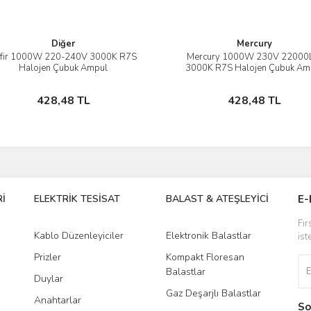
Diğer
Mercury
fir 1000W 220-240V 3000K R7S
Mercury 1000W 230V 2200
İncele
İncele
Halojen Çubuk Ampul
3000K R7S Halojen Çubuk Am
Sepete Ekle
Sepete Ekle
428,48 TL
428,48 TL
İ
ELEKTRİK TESİSAT
BALAST & ATEŞLEYİCİ
DR
E-
Fır
Kablo Düzenleyiciler
Elektronik Balastlar
Led
ist
Prizler
Kompakt Floresan
Tra
Balastlar
Duylar
Gaz Deşarjlı Balastlar
Anahtarlar
So