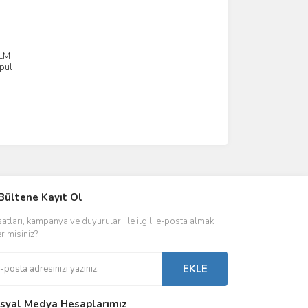
0LM
pul
IVER & TRAFO
Bültene Kayıt Ol
ŞALT ÜRÜNLER
AYDINLATMA
satları, kampanya ve duyuruları ile ilgili e-posta almak
 Driverlar
Röleler
İç Mekan Ayd
er misiniz?
folar
Kontaktörler
Dış Mekan Ay
EKLE
Sigorta & Otomatlar
Aydınlatma A
syal Medya Hesaplarımız