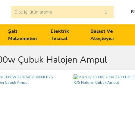
B
Şalt
Elektrik
Balast Ve
Malzemeleri
Tesisat
Ateşleyici
00w Çubuk Halojen Ampul