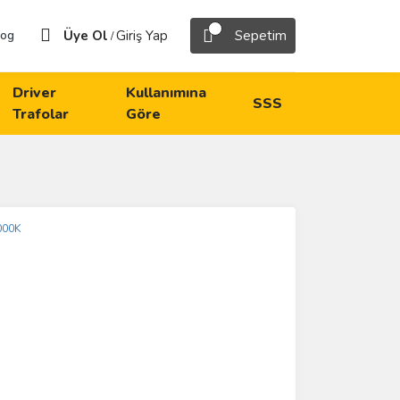
Üye Ol
Giriş Yap
Sepetim
log
/
Driver
Kullanımına
SSS
Trafolar
Göre