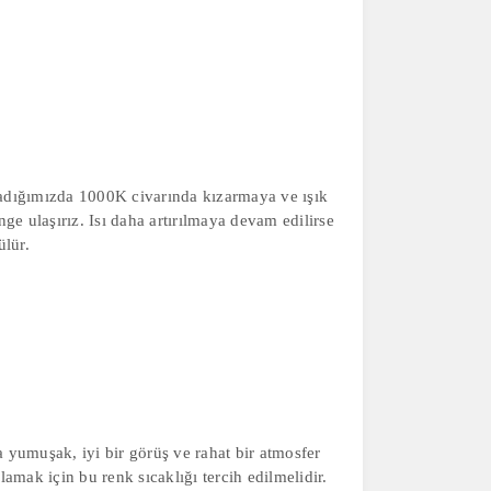
aşladığımızda 1000K civarında kızarmaya ve ışık
e ulaşırız. Isı daha artırılmaya devam edilirse
ülür.
a yumuşak, iyi bir görüş ve rahat bir atmosfer
amak için bu renk sıcaklığı tercih edilmelidir.