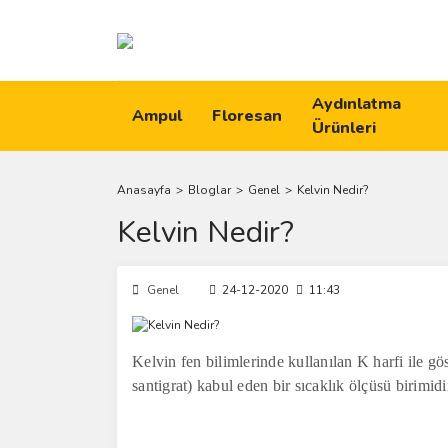
Aydınlatma
Ampul
Floresan
Ürünleri
Anasayfa
Bloglar
Genel
Kelvin Nedir?
Kelvin Nedir?
Genel
24-12-2020
11:43
Kelvin fen bilimlerinde kullanılan K harfi ile gös
santigrat) kabul eden bir sıcaklık ölçüsü birimidi