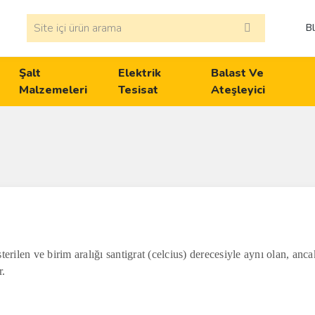
B
Şalt
Elektrik
Balast Ve
Malzemeleri
Tesisat
Ateşleyici
terilen ve birim aralığı santigrat (celcius) derecesiyle aynı olan, ancak
r.