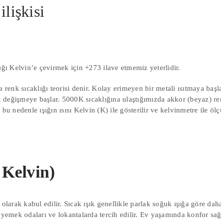
ilişkisi
ığı Kelvin’e çevirmek için +273 ilave etmemiz yeterlidir.
na renk sıcaklığı teorisi denir. Kolay erimeyen bir metali ısıtmaya b
değişmeye başlar. 5000K sıcaklığına ulaştığımızda akkor (beyaz) reng
bu nedenle ışığın ısısı Kelvin (K) ile gösterilir ve kelvinmetre ile ölç
 Kelvin)
 olarak kabul edilir. Sıcak ışık genellikle parlak soğuk ışığa göre dah
 yemek odaları ve lokantalarda tercih edilir. Ev yaşamında konfor sağl