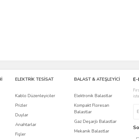
İ
ELEKTRİK TESİSAT
BALAST & ATEŞLEYİCİ
DR
E-
Fır
Kablo Düzenleyiciler
Elektronik Balastlar
Led
ist
Prizler
Kompakt Floresan
Tra
Balastlar
Duylar
Gaz Deşarjlı Balastlar
Anahtarlar
So
Mekanik Balastlar
Fişler