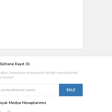
IVER & TRAFO
Bültene Kayıt Ol
ŞALT ÜRÜNLER
AYDINLATMA
satları, kampanya ve duyuruları ile ilgili e-posta almak
 Driverlar
Röleler
İç Mekan Ayd
er misiniz?
folar
Kontaktörler
Dış Mekan Ay
EKLE
Sigorta & Otomatlar
Aydınlatma A
syal Medya Hesaplarımız