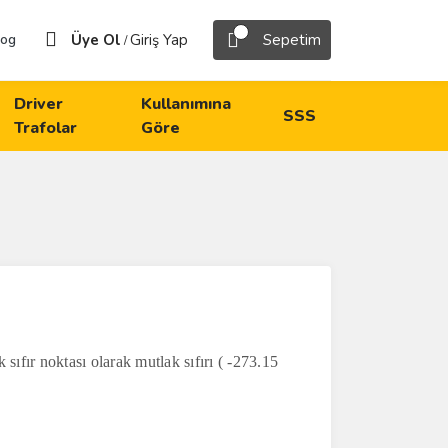
Üye Ol
Giriş Yap
Sepetim
log
/
Driver
Kullanımına
SSS
Trafolar
Göre
 sıfır noktası olarak mutlak sıfırı ( -273.15